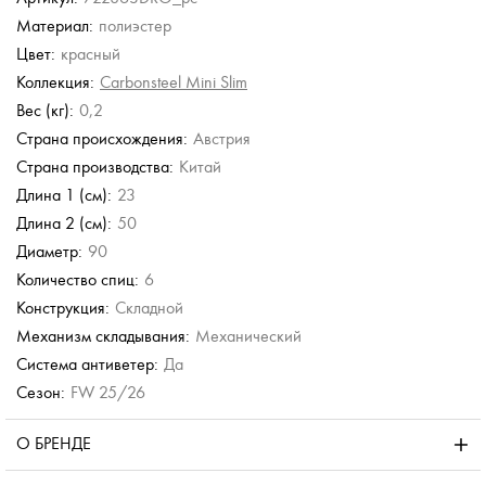
Материал:
полиэстер
Neyrat
Torber
Doppler
Doppler
Цвет:
красный
Зонт-трость
Зонт складной
 сложения
Зонт в клетку
Зонт в три сложения
Коллекция:
Carbonsteel Mini Slim
4 554 руб.
1 580 руб.
.
6 500 руб.
5 000 руб.
Вес (кг):
0,2
7 590 руб.
.
Страна происхождения:
Австрия
Страна производства:
Китай
Длина 1 (см):
23
Длина 2 (см):
50
Диаметр:
90
Количество спиц:
6
Конструкция:
Складной
Механизм складывания:
Механический
Система антиветер:
Да
Сезон:
FW 25/26
О БРЕНДЕ