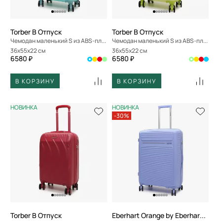
Torber В Отпуск
Torber В Отпуск
Чемодан маленький S из ABS-пластика
Чемодан маленький S из ABS-пластика
36x55x22 см
36x55x22 см
6580 ₽
6580 ₽
В КОРЗИНУ
В КОРЗИНУ
НОВИНКА
НОВИНКА
-30%
Torber В Отпуск
Eberhart Orange by Eberhart Weekend