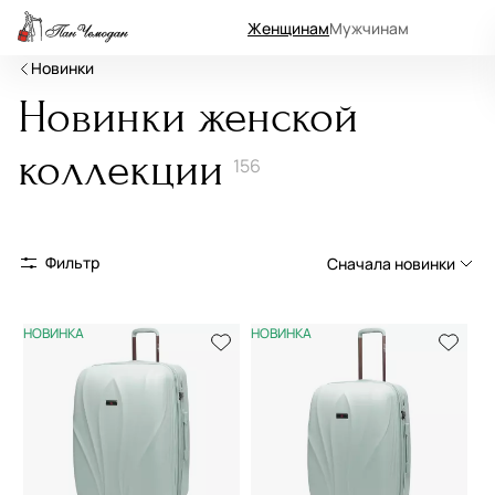
Женщинам
Мужчинам
Новинки
Новинки женской
коллекции
156
Фильтр
Сначала новинки
Сначала новинки
НОВИНКА
НОВИНКА
Сначала популярные
По возрастанию цены
По убыванию цены
По размеру скидки