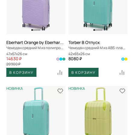
Eberhart Orange by Eberhart Weekend
Torber В Отпуск
Чемодан средний M из полипропилена
Чемодан средний M из ABS-пластика
47x67x26 см
42x65x26 см
14630 ₽
8080 ₽
20900 ₽
В КОРЗИНУ
В КОРЗИНУ
НОВИНКА
НОВИНКА