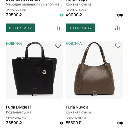
Чемодан маленький S из поликарбоната
Кожаная сумка
35x57x24 см
31x20x14 см
39500 ₽
49000 ₽
В КОРЗИНУ
В КОРЗИНУ
НОВИНКА
НОВИНКА
Furla Divide IT
Furla Nuvola
Кожаная сумка
Кожаная сумка
28x23x14 см
39x28x18 см
36500 ₽
55500 ₽