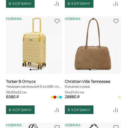
В КОРЗИНУ
В КОРЗИНУ
НОВИНКА
НОВИНКА
Torber В Отпуск
Christian Villa Tennessee
Чемодан маленький S из ABS-пластика
Кожаная сумка
36x55x22 см
34x21x14 см
6580 ₽
28880 ₽
В КОРЗИНУ
В КОРЗИНУ
НОВИНКА
НОВИНКА