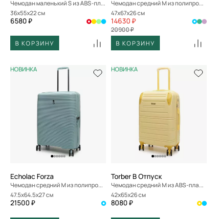
Чемодан маленький S из ABS-пластика
Чемодан средний M из полипропилена
36x55x22 см
47x67x26 см
6580 ₽
14630 ₽
20900 ₽
В КОРЗИНУ
В КОРЗИНУ
НОВИНКА
НОВИНКА
Echolac Forza
Torber В Отпуск
Чемодан средний M из полипропилена
Чемодан средний M из ABS-пластика
47.5x64.5x27 см
42x65x26 см
21500 ₽
8080 ₽