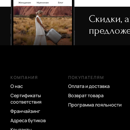
Скидки, 
Doppler
Doppler
Doppler
предложе
сложения
Зонт в клетку
Зонт в три сложения
Зонт в три сложения
6 500 руб.
4 600 руб.
5 000 руб.
КОМПАНИЯ
ПОКУПАТЕЛЯМ
О нас
Оплата и доставка
Сертификаты
Возврат товара
соответствия
Программа лояльности
Франчайзинг
Адреса бутиков
Контакты