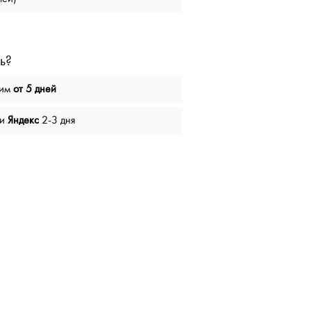
ь?
вим
от 5 дней
чи
Яндекс
2-3 дня