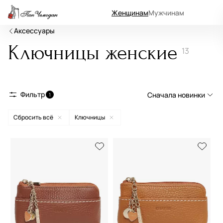
Женщинам
Мужчинам
Аксессуары
Ключницы женские
13
Фильтр
Сначала новинки
1
Сбросить всё
Ключницы
Сначала новинки
Сначала популярные
По возрастанию цены
По убыванию цены
По размеру скидки
По скорости доставки