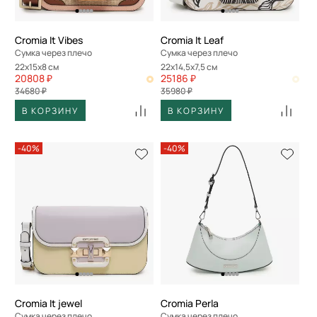
Cromia It Vibes
Cromia It Leaf
Сумка через плечо
Сумка через плечо
22x15x8 см
22x14,5x7,5 см
20808 ₽
25186 ₽
34680 ₽
35980 ₽
В КОРЗИНУ
В КОРЗИНУ
-40%
-40%
Cromia It jewel
Cromia Perla
Сумка через плечо
Сумка через плечо