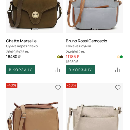
Chatte Marseille
Bruno Rossi Camoscio
Сумка через плечо
Кожаная сумка
26x19,5x7,5 см
24x16x12 см
18480 ₽
11186 ₽
15980 ₽
В КОРЗИНУ
В КОРЗИНУ
-40%
-30%