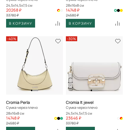
24,5x14,5x7,5 см
28x16x8 см
20268 ₽
14748 ₽
33780 ₽
24580 ₽
В КОРЗИНУ
В КОРЗИНУ
-40%
-30%
Cromia Perla
Cromia It jewel
Сумка через плечо
Сумка через плечо
28x16x8 см
24,5x14,5x7,5 см
14748 ₽
23646 ₽
24580 ₽
33780 ₽