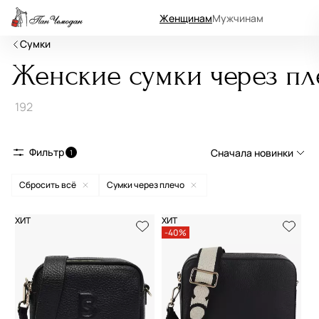
Женщинам
Мужчинам
Сумки
Женские сумки через пл
192
Фильтр
Сначала новинки
1
Сбросить всё
Сумки через плечо
Сначала новинки
Сначала популярные
ХИТ
ХИТ
-40%
По возрастанию цены
По убыванию цены
По размеру скидки
По скорости доставки