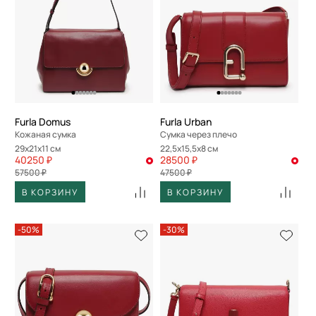
Furla Domus
Furla Urban
Кожаная сумка
Сумка через плечо
29x21x11 см
22,5x15,5x8 см
40250 ₽
28500 ₽
57500 ₽
47500 ₽
В КОРЗИНУ
В КОРЗИНУ
-50%
-30%