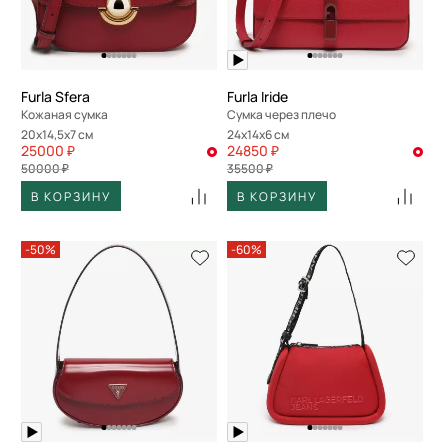
Furla Sfera
Furla Iride
Кожаная сумка
Сумка через плечо
20x14,5x7 см
24x14x6 см
25000 ₽
24850 ₽
50000 ₽
35500 ₽
В КОРЗИНУ
В КОРЗИНУ
-50%
-60%