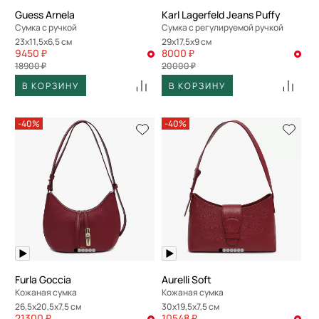
Guess Arnela
Karl Lagerfeld Jeans Puffy
Сумка с ручкой
Сумка с регулируемой ручкой
23x11,5x6,5 см
29x17,5x9 см
9450 ₽
8000 ₽
18900 ₽
20000 ₽
В КОРЗИНУ
В КОРЗИНУ
-40%
-40%
Furla Goccia
Aurelli Soft
Кожаная сумка
Кожаная сумка
26,5x20,5x7,5 см
30x19,5x7,5 см
21300 ₽
10548 ₽