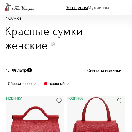
Женщинам
Мужчинам
Сумки
Красные сумки
женские
19
Фильтр
Сначала новинки
1
Сбросить всё
красный
Сначала новинки
Сначала популярные
НОВИНКА
НОВИНКА
По возрастанию цены
По убыванию цены
По размеру скидки