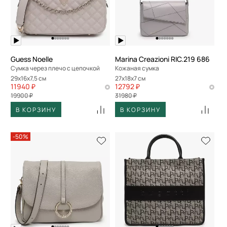
Guess Noelle
Marina Creazioni RIC.219 686
Сумка через плечо с цепочкой
Кожаная сумка
29x16x7,5 см
27x18x7 см
11940 ₽
12792 ₽
19900 ₽
31980 ₽
В КОРЗИНУ
В КОРЗИНУ
-50%