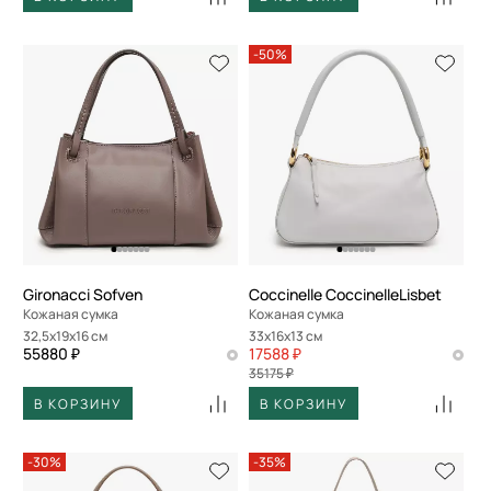
-50%
Gironacci Sofven
Coccinelle CoccinelleLisbet
Кожаная сумка
Кожаная сумка
32,5x19x16 см
33x16x13 см
55880 ₽
17588 ₽
35175 ₽
В КОРЗИНУ
В КОРЗИНУ
-30%
-35%