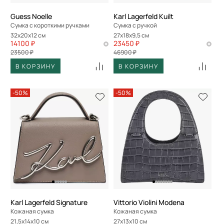
Guess Noelle
Karl Lagerfeld Kuilt
Сумка с короткими ручками
Сумка с ручкой
32x20x12 см
27x18x9,5 см
14100 ₽
23450 ₽
23500 ₽
46900 ₽
В КОРЗИНУ
В КОРЗИНУ
-50%
-50%
Karl Lagerfeld Signature
Vittorio Violini Modena
Кожаная сумка
Кожаная сумка
21,5x14x10 см
27x13x10 см