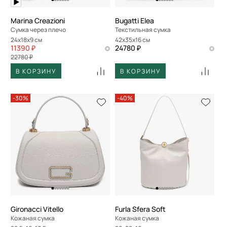
Marina Creazioni
Bugatti Elea
Сумка через плечо
Текстильная сумка
24x18x9 см
42x35x16 см
11390 ₽
24780 ₽
22780 ₽
В КОРЗИНУ
В КОРЗИНУ
-30%
-40%
Gironacci Vitello
Furla Sfera Soft
Кожаная сумка
Кожаная сумка