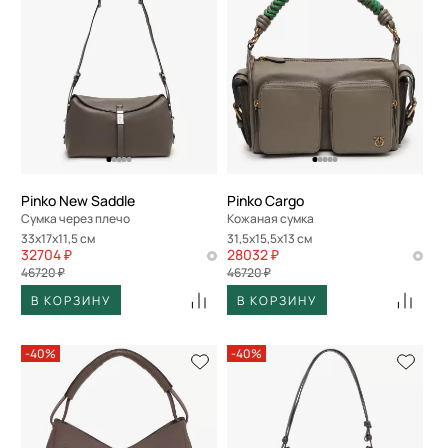
Pinko New Saddle
Pinko Cargo
Сумка через плечо
Кожаная сумка
33x17x11,5 см
31,5x15,5x13 см
32704 ₽
28032 ₽
46720 ₽
46720 ₽
В КОРЗИНУ
В КОРЗИНУ
-40%
-40%