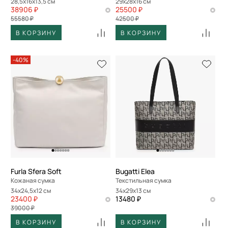
28,5x16x13,5 см
29x28x16 см
38906 ₽
25500 ₽
55580 ₽
42500 ₽
В КОРЗИНУ
В КОРЗИНУ
-40%
Furla Sfera Soft
Bugatti Elea
Кожаная сумка
Текстильная сумка
34x24,5x12 см
34x29x13 см
23400 ₽
13480 ₽
39000 ₽
В КОРЗИНУ
В КОРЗИНУ