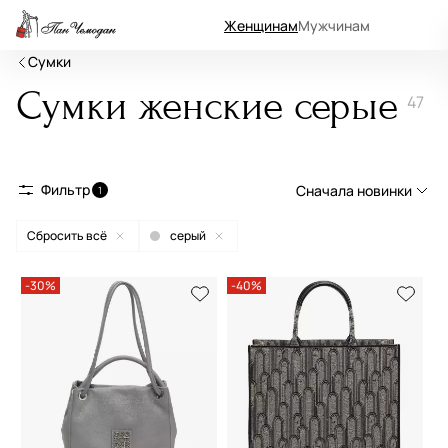
Женщинам
Мужчинам
Сумки
Сумки женские серые
47
Фильтр
Сначала новинки
1
Сбросить всё
серый
Сначала новинки
Сначала популярные
-30%
-40%
По возрастанию цены
По убыванию цены
По размеру скидки
По скорости доставки