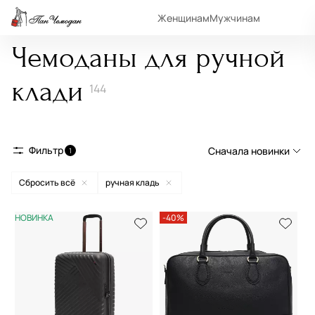
Женщинам
Мужчинам
Чемоданы для ручной
клади
144
Фильтр
Сначала новинки
1
Сбросить всё
ручная кладь
Сначала новинки
Сначала популярные
НОВИНКА
-40%
По возрастанию цены
По убыванию цены
По размеру скидки
По скорости доставки