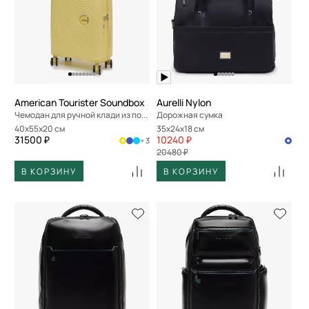
American Tourister Soundbox
Aurelli Nylon
Чемодан для ручной клади из полипропилена
Дорожная сумка
40x55x20 см
35x24x18 см
31500 ₽
10240 ₽
+ 3
20480 ₽
В КОРЗИНУ
В КОРЗИНУ