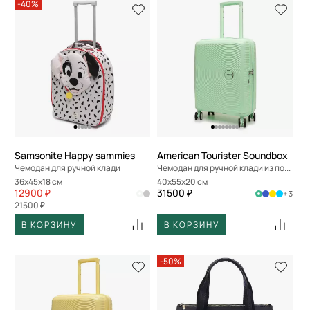
-40%
Samsonite Happy sammies
American Tourister Soundbox
Чемодан для ручной клади
Чемодан для ручной клади из полипропилена
36x45x18 см
40x55x20 см
12900 ₽
31500 ₽
+ 3
21500 ₽
В КОРЗИНУ
В КОРЗИНУ
-50%