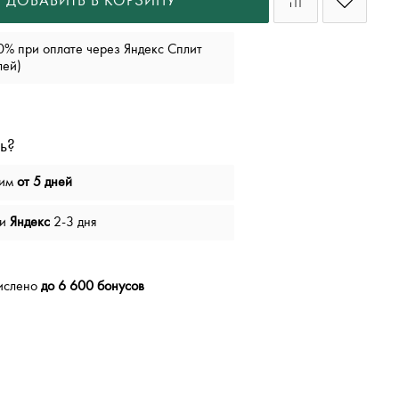
ДОБАВИТЬ В КОРЗИНУ
0% при оплате через Яндекс Сплит
лей)
ь?
вим
от 5 дней
чи
Яндекс
2-3 дня
числено
до 6 600 бонусов