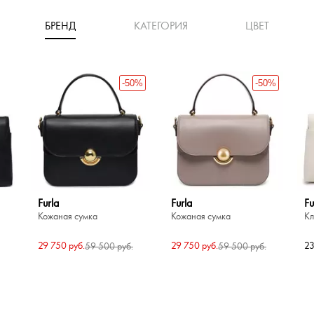
БРЕНД
КАТЕГОРИЯ
ЦВЕТ
-50%
-50%
Furla
Furla
Fu
Кожаная сумка
Кожаная сумка
Кл
29 750 руб.
29 750 руб.
23
59 500 руб.
59 500 руб.
5%
0%
-30%
-30%
-30%
Chatte
Carlo Salvatelli
Bu
Ca
и-
Кожаная сумка
Кожаная сумка
Су
Ко