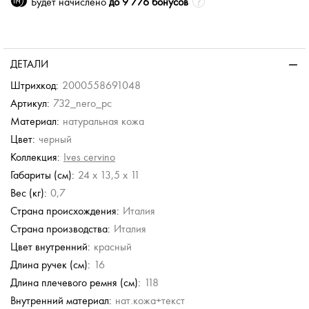
Будет начислено
до 9 776 бонусов
ДЕТАЛИ
Штрихкод:
2000558691048
Артикул:
732_nero_pc
Материал:
натуральная кожа
Цвет:
черный
Коллекция:
Ives cervino
Габариты (см):
24 x 13,5 x 11
Вес (кг):
0,7
Страна происхождения:
Италия
Страна производства:
Италия
Цвет внутренний:
красный
Длина ручек (см):
16
Длина плечевого ремня (см):
118
Внутренний материал:
нат.кожа+текст