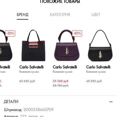
ПОХОЖИЕ ТОВАРЫ
БРЕНД
КАТЕГОРИЯ
ЦВЕТ
-30%
-40%
vatelli
Carlo Salvatelli
Carlo Salvatelli
Carlo Salvatelli
умка
Кожаная сумка
Кожаная сумка
Кожаная сумка
б.
60 680 руб.
35 268 руб.
48 880 руб.
б.
58 780 руб.
-30%
-40%
-40%
-30%
-30%
-50%
ci
le
Sara Burglar
умка
умка
Кожаная сумка
ДЕТАЛИ
б.
б.
10 240 руб.
Штрихкод:
2000558660709
б.
б.
20 480 руб.
Артикул:
722_beige_pc