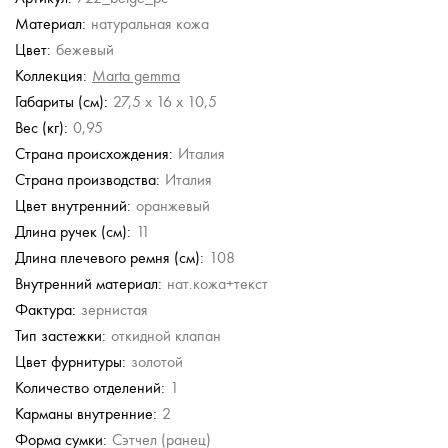
Материал:
натуральная кожа
Gironacci
Karl Lagerfeld
Furla
Sara Burglar
Carlo Salvatelli
Цвет:
бежевый
Сумка-сэтчел
Сумка с принтом
Кожаная сумка
Кожаная сумка
Кожаная сумка
Коллекция:
Marta gemma
59 380 руб.
14 988 руб.
35 000 руб.
16 980 руб.
60 680 руб.
Габариты (см):
27,5 x 16 x 10,5
24 980 руб.
50 000 руб.
Вес (кг):
0,95
Страна происхождения:
Италия
Страна производства:
Италия
Цвет внутренний:
оранжевый
Длина ручек (см):
11
Длина плечевого ремня (см):
108
Внутренний материал:
нат.кожа+текст
Фактура:
зернистая
Тип застежки:
откидной клапан
Цвет фурнитуры:
золотой
Количество отделений:
1
Карманы внутренние:
2
Форма сумки:
Сэтчел (ранец)