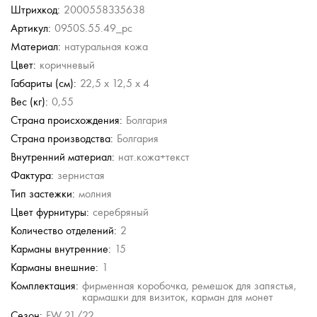
Штрихкод:
2000558335638
Артикул:
0950S.55.49_pc
Материал:
натуральная кожа
Цвет:
коричневый
Габариты (см):
22,5 x 12,5 x 4
Вес (кг):
0,55
Страна происхождения:
Болгария
Страна производства:
Болгария
Внутренний материал:
нат.кожа+текст
Фактура:
зернистая
Тип застежки:
молния
Цвет фурнитуры:
серебряный
Количество отделений:
2
Карманы внутренние:
15
Карманы внешние:
1
Комплектация:
фирменная коробочка, ремешок для запястья,
кармашки для визиток, карман для монет
Сезон:
FW 21/22