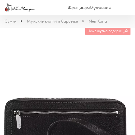
Женщинам
Мужчинам
Сумки
Мужские клатчи и барсетки
Neri Karra
Намекнуть о подарке