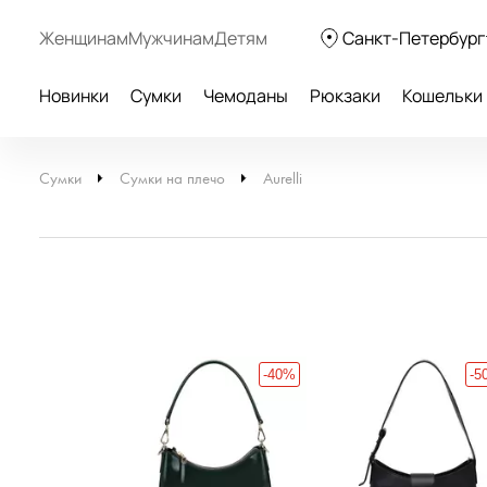
Женщинам
Мужчинам
Детям
Санкт-Петербург
Новинки
Сумки
Чемоданы
Рюкзаки
Кошельки
Сумки
Сумки на плечо
Aurelli
-60%
-40%
-5