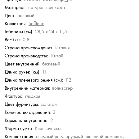
Материал:
натуральная кожа
Gironacci
Chatte
Furla
Furla
Aurelli
Цвет:
розовый
Сумка-сэтчел
Кожаная сумка
Кожаная сумка
Кожаная сумка
Кожаная сумка
Коллекция:
Saffiano
59 380 руб.
9 090 руб.
35 000 руб.
29 500 руб.
10 312 руб.
Габариты (см):
28,5 x 24 x 11,5
18 180 руб.
50 000 руб.
25 780 руб.
Вес (кг):
0,8
Страна происхождения:
Италия
Страна производства:
Китай
Цвет внутренний:
бежевый
Длина ручек (см):
11
Длина плечевого ремня (см):
112
Внутренний материал:
полиэстер
Фактура:
гладкая
Цвет фурнитуры:
золотой
Количество отделений:
3
Карманы внутренние:
2
Форма сумки:
Классическая
Комплектация:
съемный регулируемый плечевой ремешок,