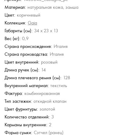
Материал:
натуральная кожа, замша
Gironacci
Gironacci
Furla
Chatte
Цвет:
коричневый
Сумка-сэтчел
Кожаная сумка
Кожаная сумка
Кожаная сумка
Коллекция:
Gaia
59 380 руб.
42 406 руб.
35 000 руб.
10 908 руб.
Габариты (см):
34 x 23 x 13
60 580 руб.
50 000 руб.
18 180 руб.
Вес (кг):
0,9
Страна происхождения:
Италия
Страна производства:
Италия
Цвет внутренний:
розовый
Длина ручек (см):
14
Длина плечевого ремня (см):
128
Внутренний материал:
текстиль
Фактура:
комбинированная
Тип застежки:
откидной клапан
Цвет фурнитуры:
золотой
Количество отделений:
3
Карманы внутренние:
2
Форма сумки:
Сэтчел (ранец)