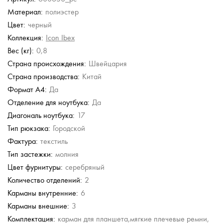
Материал:
полиэстер
Stevens
Stevens
Stevens
Stevens
Wenger
Цвет:
черный
Кожаный рюкзак
Кожаный рюкзак
Кожаный рюкзак
Кожаный рюкзак
Рюкзак на двойной
молнии
Коллекция:
Icon Ibex
24 980 руб.
24 980 руб.
17 486 руб.
17 486 руб.
4 188 руб.
Вес (кг):
0,8
24 980 руб.
24 980 руб.
6 980 руб.
Страна происхождения:
Швейцария
Страна производства:
Китай
Формат А4:
Да
Отделение для ноутбука:
Да
Диагональ ноутбука:
17
Тип рюкзака:
Городской
Фактура:
текстиль
Тип застежки:
молния
Цвет фурнитуры:
серебряный
Количество отделений:
2
Карманы внутренние:
6
Карманы внешние:
3
Комплектация:
карман для планшета,мягкие плечевые ремни,