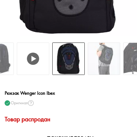
Рюкзак Wenger Icon Ibex
Оригинал
Товар распродан