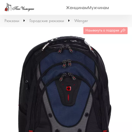
Женщинам
Мужчинам
Рюкзаки
Городские рюкзаки
Wenger
Намекнуть о подарке