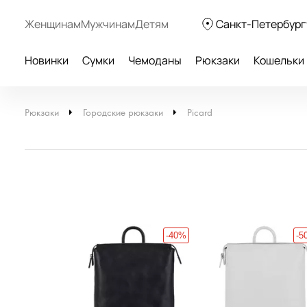
Женщинам
Мужчинам
Детям
Санкт-Петербург
Новинки
Сумки
Чемоданы
Рюкзаки
Кошельки
Рюкзаки
Городские рюкзаки
Picard
-40%
-5