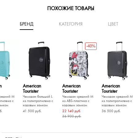
ПОХОЖИЕ ТОВАРЫ
БРЕНД
КАТЕГОРИЯ
ЦВЕТ
-40%
n
American
American
American
Tourister
Tourister
Tourister
редний M
Чемодан большой L
Чемодан средний M
Чемодан средний M
опилена с
из полипропилена с
из ABS-пластика с
из полипропилена с
амком
кодовым замком
кодовым замком
кодовым замком
б.
41 500 руб.
22 140 руб.
36 500 руб.
36 900 руб.
-20%
-30%
-40%
Eberhart
Torber
аленький S
ля ручной
Чемодан средний M
Чемодан средний M