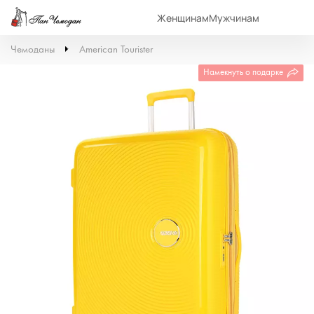
Женщинам
Мужчинам
Чемоданы
American Tourister
Намекнуть о подарке