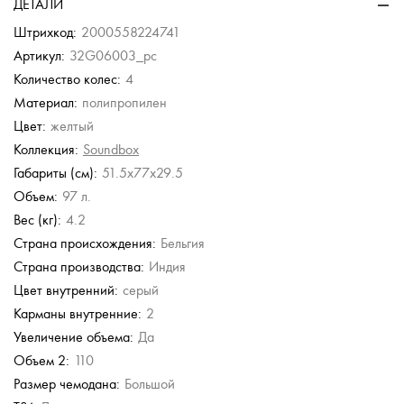
ДЕТАЛИ
с кодовым
из полипропилена с
из полипропилена
ната
кодовым замком
9 380 руб.
Штрихкод:
2000558224741
б.
б.
20 900 руб.
б.
Артикул:
32G06003_pc
Количество колес:
4
Eberhart
Eberhart
Eberhart
Piquadro
Материал:
полипропилен
Чемодан средний M
Чемодан маленький S
Чемодан маленький S
Чемодан средний M
из полипропилена с
из поликарбоната с
из поликарбоната с
из поликарбоната
Цвет:
желтый
кодовым замком
кодовым замком
кодовым замком
30 300 руб.
Коллекция:
Soundbox
27 900 руб.
28 500 руб.
28 500 руб.
50 500 руб.
Габариты (см):
51.5x77x29.5
Объем:
97 л.
Вес (кг):
4.2
Страна происхождения:
Бельгия
Страна производства:
Индия
Цвет внутренний:
серый
Карманы внутренние:
2
Увеличение объема:
Да
Объем 2:
110
Размер чемодана:
Большой