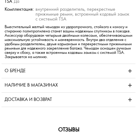
TSA
Да
Комплектация:
внутренний разделитель, перекрестные
прижимные ремни, встроенный кодовый замок
с системой TSA
Вместительный желтый чемодан из ударопрочного, стойкого к износу и
стиранию полипропилена станет вашим надежным спутником в поездке.
Аксессуар оборудован четырьмя двойными колесами, обеспечивающими
максимальную устойчивость и маневренность. Внутри два отделения с
удобным разделителем, двумя карманами и перекрестными прижимными
ремнями для надежного закрепления багажа. Чемодан оснащен ручками
сверху и сбоку, а также встроенным кодовым замком с системой TSA.
Закрывается на молнию.
О БРЕНДЕ
НАЛИЧИЕ В МАГАЗИНАХ
ДОСТАВКА И ВОЗВРАТ
ОТЗЫВЫ