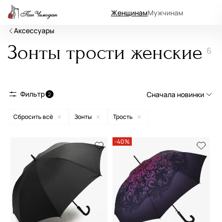
Женщинам
Мужчинам
Аксессуары
Зонты трости женские
6
Фильтр
Сначала новинки
2
Сбросить всё
Зонты
Трость
Сначала новинки
Сначала популярные
-40%
По возрастанию цены
По убыванию цены
По размеру скидки
По скорости доставки