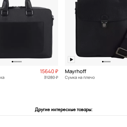
15640 ₽
Mayrhoff
мка
31280 ₽
Сумка на плечо
я кожа
Частями 3 910 ₽ × 4
натуральная кожа
Частями 
23x28x8 см
Другие интересные товары:
ОРЗИНУ
В КОРЗИНУ