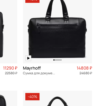
По убыванию цены
По размеру скидки
По скорости доставки
11290 ₽
Mayrhoff
14808 ₽
22580 ₽
Сумка для документов
24680 ₽
2 823 ₽ × 4
натуральная кожа
Частями 3 702 ₽ × 4
39x26,5x9 см
-40%
В КОРЗИНУ