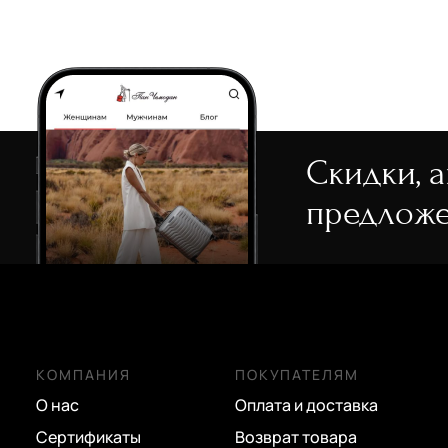
Mayrhoff
фуксия
Michael Kors
хаки
Neri Karra
черный
Picard
Pinko
Скидки, 
Piquadro
предложе
Piumelli
Sara Burglar
Stevens
Torber
КОМПАНИЯ
ПОКУПАТЕЛЯМ
Vittorio Violini
О нас
Оплата и доставка
Wenger
Сертификаты
Возврат товара