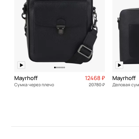
Dr. Koffer
мульти
Eberhart
мятный
Furla
оливковый
Gilda Tonelli
оранжевый
Gironacci
розовый
Guess
салатовый
Karl Lagerfeld
серебряный
Mayrhoff
12468 ₽
Mayrhoff
Сумка через плечо
Karl Lagerfeld Jeans
серый
20780 ₽
Деловая су
Klondike 1896
синий
натуральная кожа
Частями 3 117 ₽ × 4
натуральна
21x26x8 см
38x28x7 см
Marina Creazioni
сиреневый
Marina Volpe
темно-серый
В КОРЗИНУ
В К
Marino Orlandi
фиолетовый