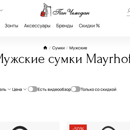
Зонты
Аксессуары
Бренды
Скидки %
/
Сумки
/
Мужские
ужские сумки Mayrhof
ель
Цена
Есть видеообзор
Только со скидкой
От
До
й
Классическая
—
Планшет
ий
Мессенджер
-50%