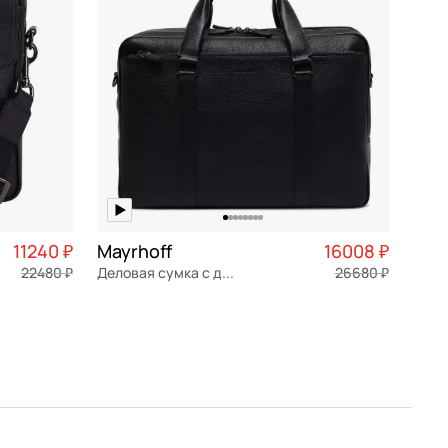
11240 ₽
Mayrhoff
16008 ₽
22480 ₽
Деловая сумка с двумя отделами
26680 ₽
2 810 ₽ × 4
натуральная кожа
Частями 4 002 ₽ × 4
42x29x12,5 см
В КОРЗИНУ