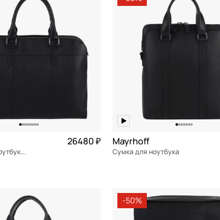
Сэтчел (ранец)
СБРОСИТЬ
ПРИМЕНИТЬ
Тоут
Трапеция
Хобо
Седло
Шоппер
Такса
26480 ₽
Mayrhoff
Торба
Сумка для ноутбука и документов
Сумка для ноутбука
Частями 6 620 ₽ × 4
натуральная кожа
Частями 
м
30x45x10 см
-50%
ОРЗИНУ
В КОРЗИНУ