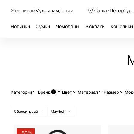
Женщинам
Мужчинам
Детям
Санкт-Петербург
Новинки
Сумки
Чемоданы
Рюкзаки
Кошельки
М
Категории
Бренд
Цвет
Материал
Размер
Мод
1
Сумки через плечо
натуральная кожа
Большо
Сбросить всё
Mayrhoff
Деловые сумки
текстиль
Средний
Aurelli
бежевый
экокожа
Маленьк
-50%