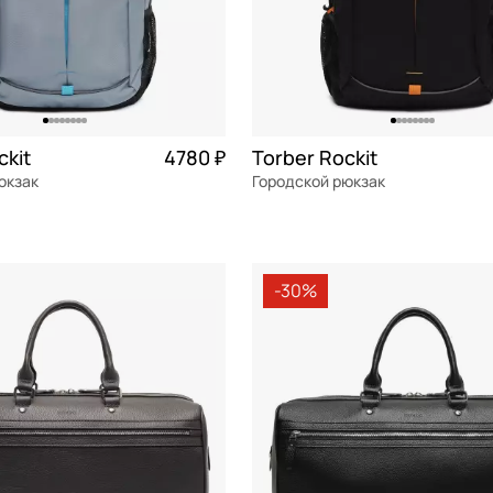
ckit
4780 ₽
Torber Rockit
юкзак
Городской рюкзак
текстиль
32x46x15 см
-30%
ОРЗИНУ
В КОРЗИНУ