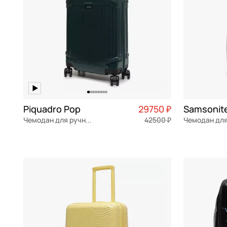
Piquadro Pop
29750 ₽
Чемодан для ручной клади из поликарбоната
42500 ₽
поликарбонат
Частями 7 438 ₽ × 4
Recyclex
40x55x20 см
36x45x18 см
В КОРЗИНУ
В К