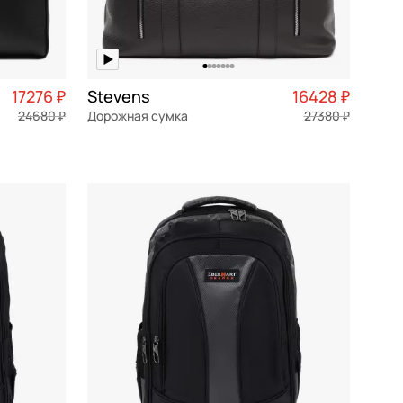
17276 ₽
Stevens
16428 ₽
24680 ₽
Дорожная сумка
27380 ₽
4 319 ₽ × 4
натуральная кожа
Частями 4 107 ₽ × 4
51x30x20 см
В КОРЗИНУ