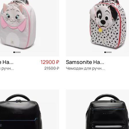
Samsonite Happy sammies
12900 ₽
Samsonite Happy sammies
Чемодан для ручной клади
21500 ₽
Чемодан для ручной клади
Частями 3 225 ₽ × 4
Recyclex
Частями 
36x45x18 см
ОРЗИНУ
В КОРЗИНУ