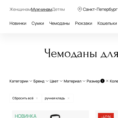
Женщинам
Мужчинам
Детям
Санкт-Петербург
Новинки
Сумки
Чемоданы
Рюкзаки
Кошельки
Чемоданы для
Категории
Бренд
Цвет
Материал
Размер
Кол
1
Бизнес-кейсы
полипропилен
L большие 
Сбросить всё
ручная кладь
Бьюти-кейсы
натуральная кожа
с увеличен
American Tourister
бежевый
НОВИНКА
Детские чемоданы-тележки
Curv®
ручная кла
-40%