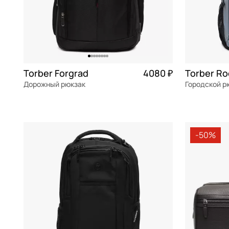
Torber Forgrad
4080 ₽
Torber Ro
Дорожный рюкзак
Городской р
текстиль
текстиль
32x46x16 см
32x46x15 см
-50%
В КОРЗИНУ
В К