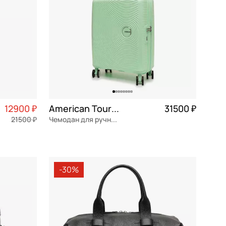
12900 ₽
American Tourister Soundbox
31500 ₽
21500 ₽
Чемодан для ручной клади из полипропилена
3 225 ₽ × 4
полипропилен
Частями 7 875 ₽ × 4
40x55x20 см
-30%
В КОРЗИНУ