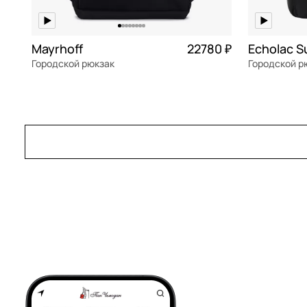
Mayrhoff
22780 ₽
Городской рюкзак
Городской р
текстиль
Частями 5 695 ₽ × 4
текстиль
33x45x15 см
31x42x14,5 
В КОРЗИНУ
В К