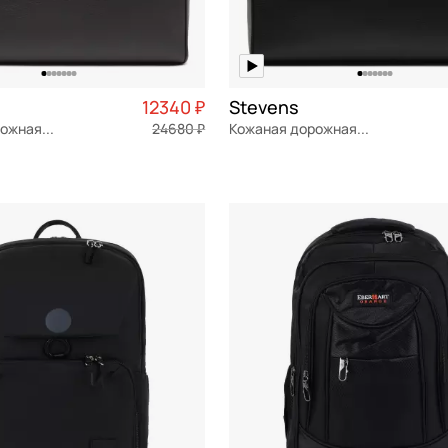
12340 ₽
Stevens
Кожаная дорожная сумка
24680 ₽
Кожаная дорожная сумка
я кожа
Частями 3 085 ₽ × 4
натуральная кожа
Частями 
47x27x20 см
ОРЗИНУ
В КОРЗИНУ