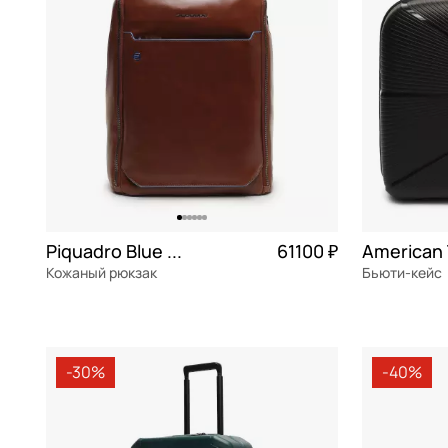
Mayrhoff
оранжевый
Picard
розовый
Piquadro
салатовый
Samsonite
серебряный
Sara Burglar
серый
Stevens
синий
Sun Voyage
сиреневый
Piquadro Blue square
61100 ₽
Кожаный рюкзак
Torber
темно-серый
Бьюти-кейс
Wenger
фиолетовый
натуральная кожа
полипропил
31x47x17 см
35x29x18 см
хаки
-30%
-40%
черный
В КОРЗИНУ
В К