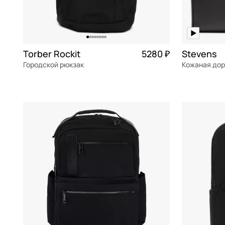
Torber Rockit
5280 ₽
Stevens
Городской рюкзак
текстиль
Частями 1 320 ₽ × 4
натуральна
34x47x16,5 см
47x27x20 см
В КОРЗИНУ
В К