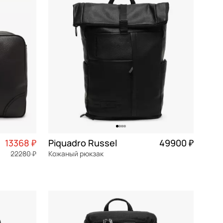
По убыванию цены
По размеру скидки
По скорости доставки
13368 ₽
Piquadro Russel
49900 ₽
22280 ₽
Кожаный рюкзак
3 342 ₽ × 4
натуральная кожа
Частями 12 475 ₽ × 4
30x47x15 см
В КОРЗИНУ