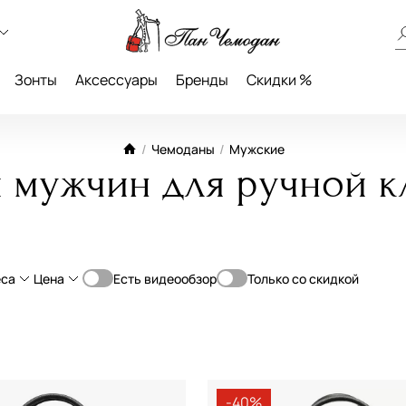
Зонты
Аксессуары
Бренды
Скидки %
/
Чемоданы
/
Мужские
 мужчин для ручной к
еса
Цена
Есть видеообзор
Только со скидкой
От
До
(70-79 см)
4-Колеса
—
ием объема
2-Колеса
дь
-40%