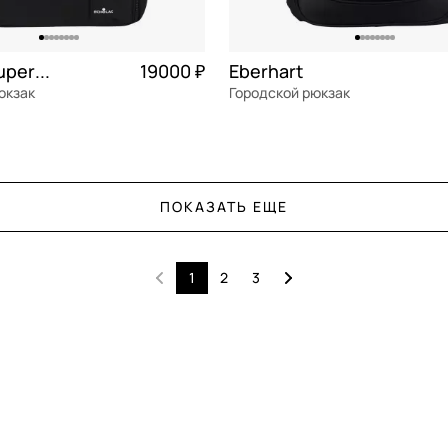
Echolac Supernova
19000 ₽
Eberhart
юкзак
Городской рюкзак
Частями 4 750 ₽ × 4
текстиль
см
31x45x16 см
ПОКАЗАТЬ ЕЩЕ
ОРЗИНУ
В КОРЗИНУ
1
2
3