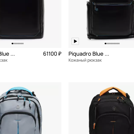
Piquadro Blue square
61100 ₽
Piquadro Blue square
кзак
Кожаный рюкзак
я кожа
натуральная кожа
34x47x16 см
ОРЗИНУ
В КОРЗИНУ