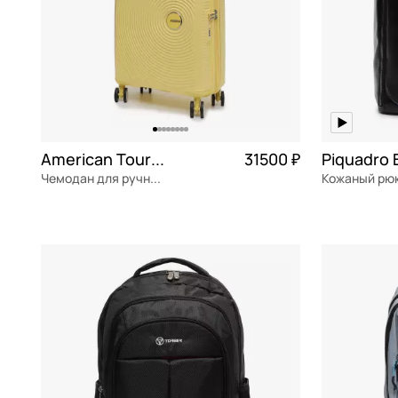
American Tourister Soundbox
31500 ₽
Чемодан для ручной клади из полипропилена
Кожаный рю
полипропилен
Частями 7 875 ₽ × 4
натуральна
40x55x20 см
31x47x17 см
В КОРЗИНУ
В К