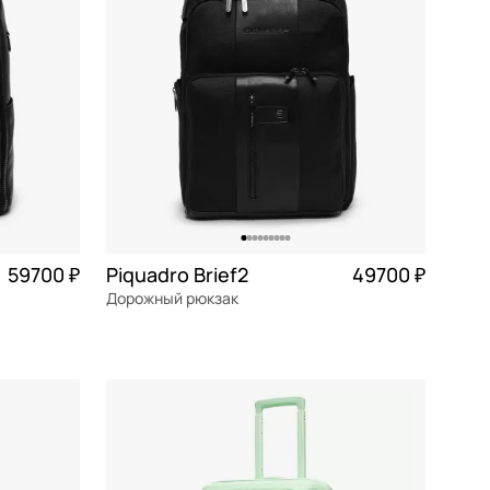
59700 ₽
Piquadro Brief2
49700 ₽
Дорожный рюкзак
текстиль
Частями 12 425 ₽ × 4
30x43x20 см
В КОРЗИНУ