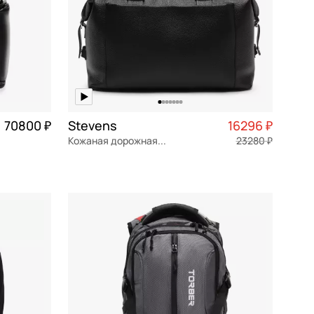
70800 ₽
Stevens
16296 ₽
Кожаная дорожная сумка
23280 ₽
натуральная кожа
Частями 4 074 ₽ × 4
43x24x20 см
В КОРЗИНУ