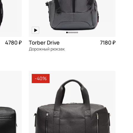
4780 ₽
Torber Drive
7180 ₽
Дорожный рюкзак
текстиль
Частями 1 795 ₽ × 4
36x50x17 см
-40%
В КОРЗИНУ