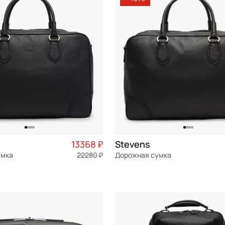
(60-69 см)
СБРОСИТЬ
ПРИМЕНИТЬ
ольшие (от 80 см)
е (до 60 см)
13368 ₽
Stevens
умка
22280 ₽
Дорожная сумка
я кожа
Частями 3 342 ₽ × 4
натуральная кожа
Частями 
46x31x20 см
ОРЗИНУ
В КОРЗИНУ