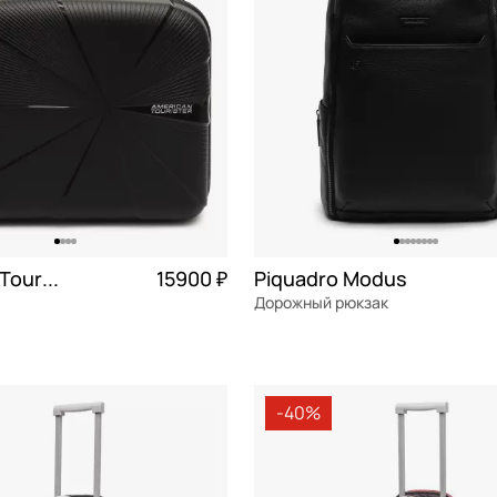
American Tourister Starvibe
15900 ₽
Piquadro Modus
Дорожный рюкзак
ен
Частями 3 975 ₽ × 4
натуральная кожа
30x46x17 см
-40%
ОРЗИНУ
В КОРЗИНУ